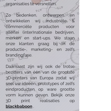
organisaties te versnellen.
Zo bedenken, ontwerpen en
ontwikkelen wij industriële &
commerciële producten voor
allerlei (inter)nationale bedrijven,
merken en start-ups. We staan
onze klanten graag bij in de
productie-, marketing- en zelfs
brandingfase.
Daarnaast zijn wij ook de trotse
bezitters van één van de grootste
3D-printers van Europa zodat wij
snel uw ideeën, prototypes of zelfs
eindproducten op ware grootte
vorm kunnen geven. Bekijk onze
3D print realisaties op
blackbaboon
.