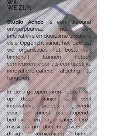
WIE
WE ZIJN
Studio Achoo
is een allround
ontwerpbureau met een
innovatieve en duurzame circulaire
visie. Opgericht vanuit het idee dat
we organisaties het beste van
binnenuit kunnen helpen
vernieuwen, door als een tijdelijke
innovatie/creatieve afdeling te
fungeren.
In de afgelopen jaren hebben we
op deze manier aan veel
innovatieve projecten gewerkt
voor de meest uiteenlopende
bedrijven en organisaties. Onze
missie is om door creativiteit en
design vernieuwing binnen