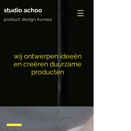
studio achoo
product design bureau
wij ontwerpen ideeën
en creëren duurzame
producten