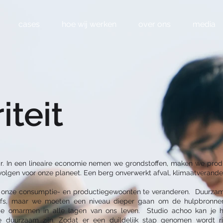
cases
hoe wij werken
over ons
media
iteit
ir. In een lineaire economie nemen we grondstoffen, maken we prod
evolgen voor onze planeet. Een berg onverwerkt afval, klimaatverand
 onze consumptie- en productiegewoonten te veranderen. Duurzam
lfs, maar we moeten een niveau dieper gaan om de hulpbronne
nomie omarmen in alle lagen van ons leven. Studio achoo kan je h
e duurzaam zijn. Zodat er een duildelijk stap genomen wordt 