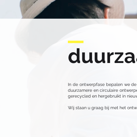
produceren.
duurza
In de ontwerpfase bepalen we de f
duurzamere en circulaire ontwerp
gerecycled en hergebruikt in nieu
​W
ij staan u graag bij met het o