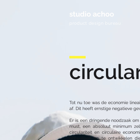
studio achoo
product design bureau
circular
Tot nu toe was de economie linea
af. Dit heeft ernstige negatieve g
Er is een dringende noodzaak om
must, een absoluut minimum ze
circulariteit en circulaire eco
ontwerpen en te ontwikkelen di