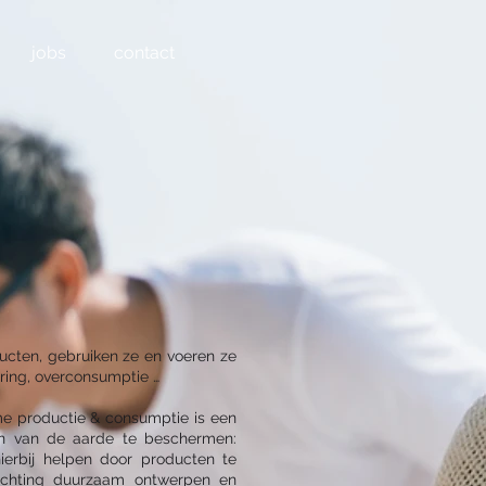
jobs
contact
ucten, gebruiken ze en voeren ze
ering, overconsumptie …
e productie & consumptie is een
n van de aarde te beschermen:
ierbij helpen door producten te
richting duurzaam ontwerpen en