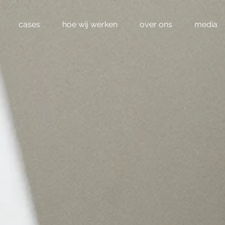
cases
hoe wij werken
over ons
media