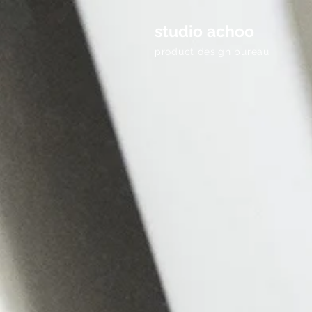
studio achoo
product design bureau