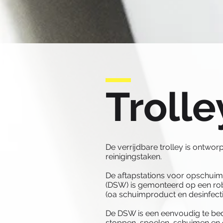
Troll
De verrijdbare trolley is ontwo
reinigingstaken.
De aftapstations voor opschuime
(DSW) is gemonteerd op een rob
(oa schuimproduct en desinfecti
De DSW is een eenvoudig te bedi
stoppen, spoelen, schuimen en 