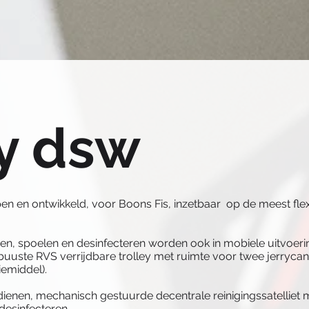
ey dsw
rpen en ontwikkeld, voor Boons Fis, inzetbaar op de meest fle
n, spoelen en desinfecteren worden ook in mobiele uitvoeri
uuste RVS verrijdbare trolley met ruimte voor twee jerryca
emiddel).
enen, mechanisch gestuurde decentrale reinigingssatelliet m
desinfecteren.