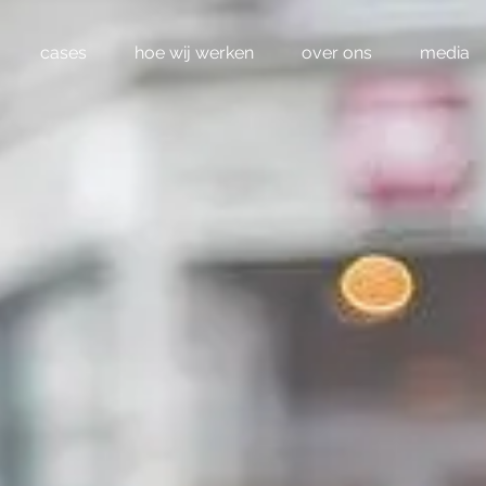
cases
hoe wij werken
over ons
media