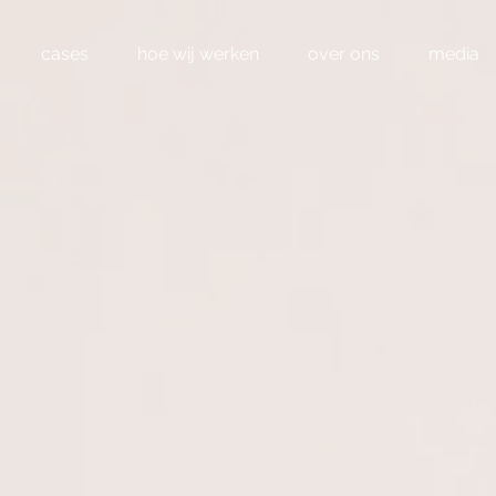
cases
hoe wij werken
over ons
media