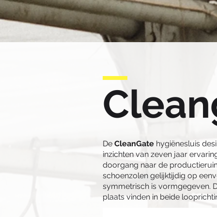
Clean
De
CleanGate
hygiënesluis desi
inzichten van zeven jaar ervari
doorgang naar de productieruimt
schoenzolen gelijktijdig op eenv
symmetrisch is vormgegeven. Daar
plaats vinden in beide loopricht