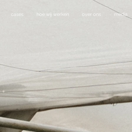
cases
hoe wij werken
over ons
media